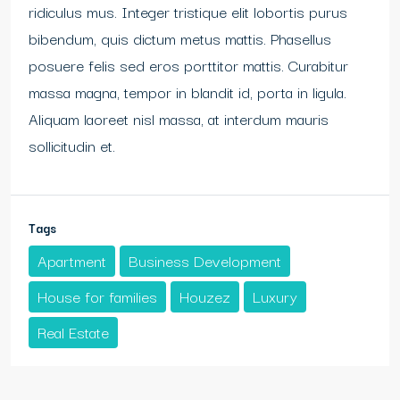
ridiculus mus. Integer tristique elit lobortis purus
bibendum, quis dictum metus mattis. Phasellus
posuere felis sed eros porttitor mattis. Curabitur
massa magna, tempor in blandit id, porta in ligula.
Aliquam laoreet nisl massa, at interdum mauris
sollicitudin et.
Tags
Apartment
Business Development
House for families
Houzez
Luxury
Real Estate