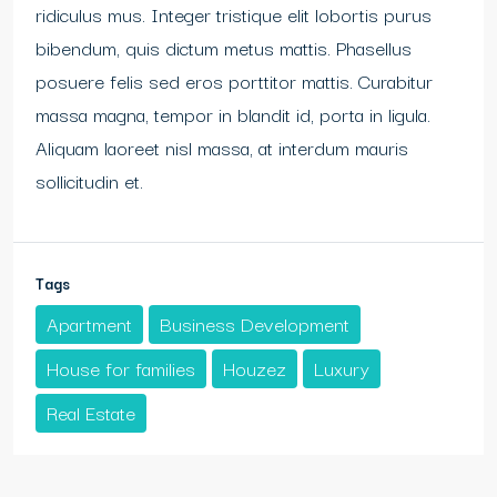
ridiculus mus. Integer tristique elit lobortis purus
bibendum, quis dictum metus mattis. Phasellus
posuere felis sed eros porttitor mattis. Curabitur
massa magna, tempor in blandit id, porta in ligula.
Aliquam laoreet nisl massa, at interdum mauris
sollicitudin et.
Tags
Apartment
Business Development
House for families
Houzez
Luxury
Real Estate